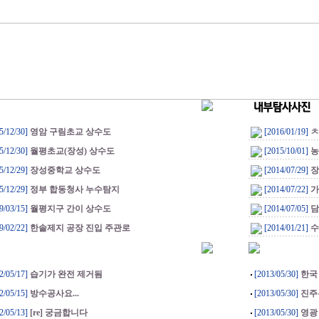
5/12/30]
영암 구림초교 상수도
[2016/01/19]
ㅊ
5/12/30]
월평초교(장성) 상수도
[2015/10/01]
농
5/12/29]
장성중학교 상수도
[2014/07/29]
장
5/12/29]
정부 합동청사 누수탐지
[2014/07/22]
가
9/03/15]
월평지구 간이 상수도
[2014/07/05]
담
9/02/22]
한솔제지 공장 진입 주관로
[2014/01/21]
수
2/05/17]
습기가 완전 제거됨
[2013/05/30]
한국
2/05/15]
방수공사요...
[2013/05/30]
진주
2/05/13]
[re] 궁금합니다
[2013/05/30]
영광