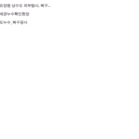
요양원 상수도 외부탐사, 복구...
배관누수확인현장
도누수_복구공사