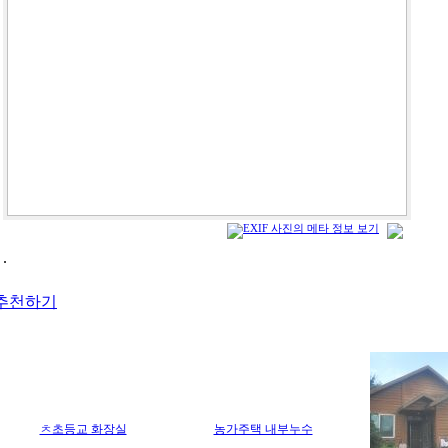
.
추천하기
ㅊ초등교 화장실
농가주택 내부누수