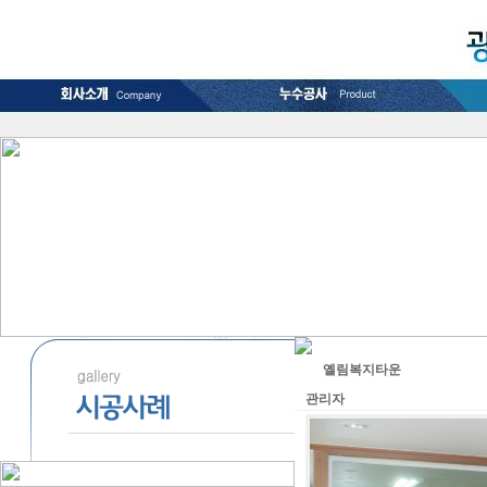
옐림복지타운
관리자