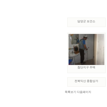
담양군 보건소
첨단지구 주택
전북익산 종합상가
목록보기
다음페이지